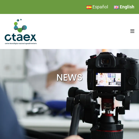
Español
English
CTAEX
RESEARCH
NEWS
SERVICES
EVENTS
NEWS