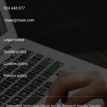
924 448 077
ctaex@ctaex.com
Legal notice
Quality policy
Cookies policy
Privacy policy
Registered Technology Center No. 80. Research Results Transfer