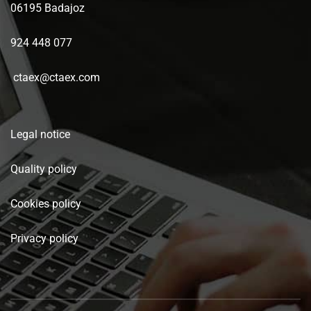
06195 Badajoz
924 448 077
ctaex@ctaex.com
Legal notice
Quality policy
Cookies policy
Privacy policy