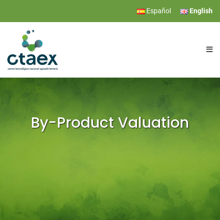
Español
English
CTAEX
RESEARCH
By-Product Valuation
SERVICES
EVENTS
NEWS