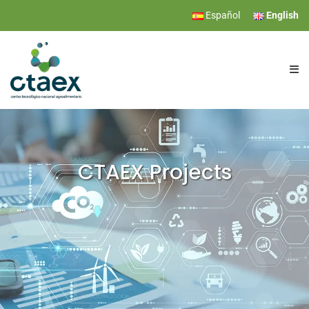
Español
English
CTAEX
RESEARCH
CTAEX Projects
SERVICES
EVENTS
NEWS