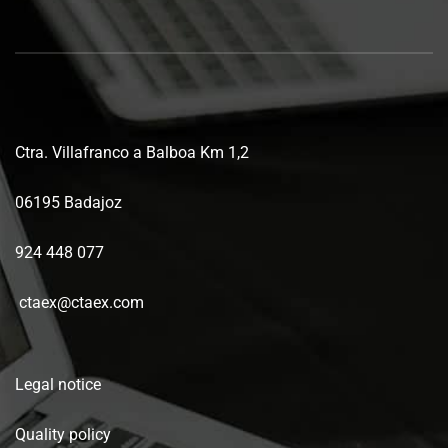
Ctra. Villafranco a Balboa Km 1,2
06195 Badajoz
924 448 077
ctaex@ctaex.com
Legal notice
Quality policy