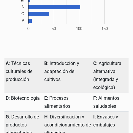
M
N
O
P
0
50
100
150
A
: Técnicas
B
: Introducción y
C
: Agricultura
culturales de
adaptación de
alternativa
producción
cultivos
(integrada y
ecológica)
D
: Biotecnología
E
: Procesos
F
: Alimentos
alimentarios
saludables
G
: Desarrollo de
H
: Diversificación y
I
: Envases y
productos
acondicionamiento de
embalajes
alimentarios
alimentos