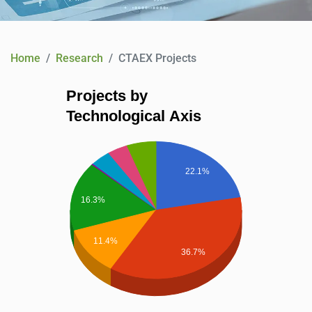
CONTACT
Home
Research
CTAEX Projects
Projects by
Technological Axis
22.1%
16.3%
11.4%
36.7%