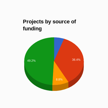
Projects by source of
funding
36.4%
49.2%
8.8%