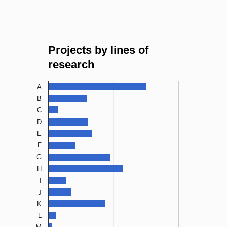
Projects by lines of
research
A
B
C
D
E
F
G
H
I
J
K
L