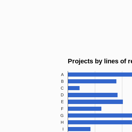
Projects by lines of 
A
B
C
D
E
F
G
H
I