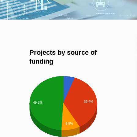
Projects by source of
funding
36.4%
49.2%
8.8%