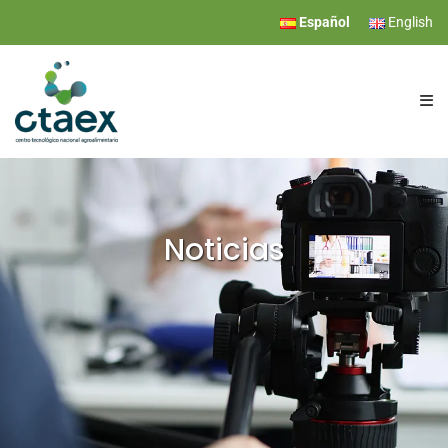
Español
English
CTAEX
INVESTIGACIÓN
Noticias
SERVICIOS
EVENTOS
COMUNICACIÓN