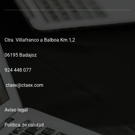
Ctra. Villafranco a Balboa Km 1,2
06195 Badajoz
924 448 077
ctaex@ctaex.com
Aviso legal
Política de calidad