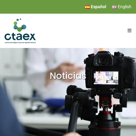
Español
English
CTAEX
INVESTIGACIÓN
Noticias
SERVICIOS
EVENTOS
COMUNICACIÓN