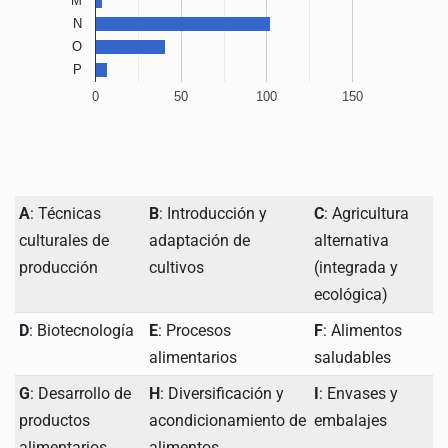
M
N
O
P
0
50
100
150
A
: Técnicas
B
: Introducción y
C
: Agricultura
culturales de
adaptación de
alternativa
producción
cultivos
(integrada y
ecológica)
D
: Biotecnología
E
: Procesos
F
: Alimentos
alimentarios
saludables
G
: Desarrollo de
H
: Diversificación y
I
: Envases y
productos
acondicionamiento de
embalajes
alimentarios
alimentos