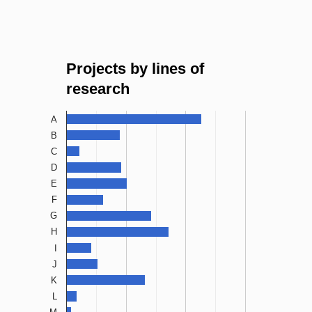
Projects by lines of
research
A
B
C
D
E
F
G
H
I
J
K
L