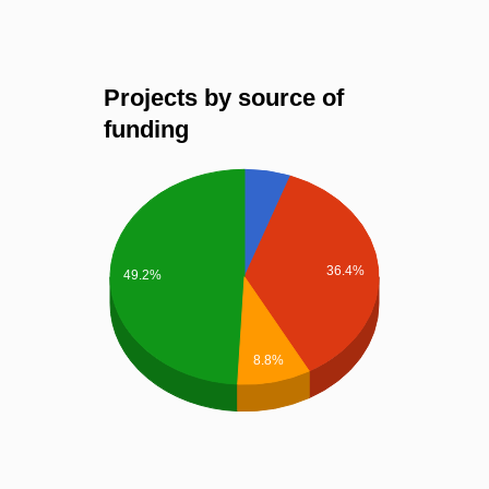
Projects by source of
funding
36.4%
49.2%
8.8%