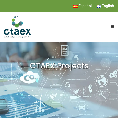
Español
English
CTAEX
RESEARCH
CTAEX Projects
SERVICES
EVENTS
NEWS