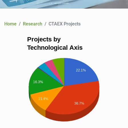
CONTACT
Home
Research
CTAEX Projects
Projects by
Technological Axis
22.1%
16.3%
11.4%
36.7%