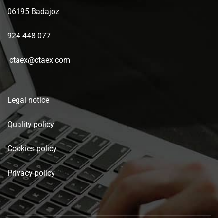
06195 Badajoz
924 448 077
ctaex@ctaex.com
Legal notice
Quality policy
Cookies policy
Privacy policy