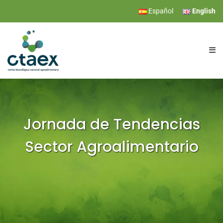
Español
English
CTAEX
RESEARCH
Jornada de Tendencias
Sector Agroalimentario
SERVICES
EVENTS
NEWS