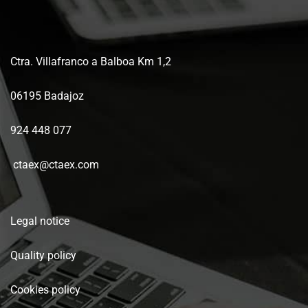
Ctra. Villafranco a Balboa Km 1,2
06195 Badajoz
924 448 077
ctaex@ctaex.com
Legal notice
Quality policy
Cookies policy