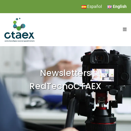
Español
English
CTAEX
RESEARCH
Newsletters
RedTecnoCTAEX
SERVICES
EVENTS
NEWS