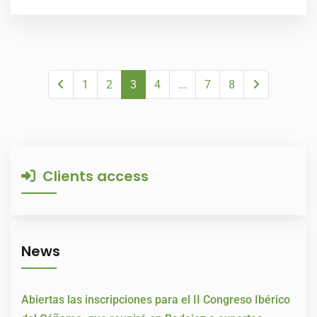
1
2
3
4
...
7
8
Clients access
News
Abiertas las inscripciones para el II Congreso Ibérico