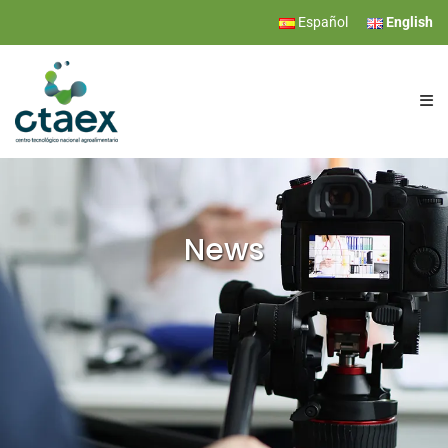
Español
English
CTAEX
RESEARCH
News
SERVICES
EVENTS
NEWS