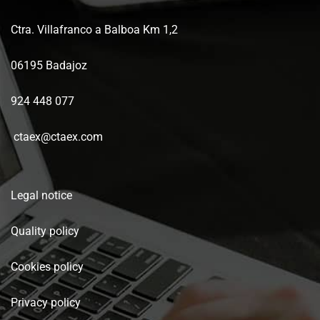
Ctra. Villafranco a Balboa Km 1,2
06195 Badajoz
924 448 077
ctaex@ctaex.com
Legal notice
Quality policy
Cookies policy
Privacy policy