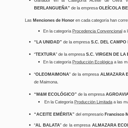
Ganador en la Categoría Aceite de Oliva V
BERLANGUEÑA”
de la empresa
OLEÍCOLA BE
Las
Menciones de Honor
en cada categoría han corre
En la categoría
Procedencia Convencional
a 
“LA UNIDAD”
de la empresa
S.C. DEL CAMPO
“
TEXTURA
” de la empresa
S.C. VIRGEN DE LA
En la categoría
Producción Ecológica
a las m
“
OLEOMAIMONA
” de la empresa
ALMAZARA 
de Maimona.
“M&M ECOLÓGICO”
de la empresa
AGROAVIA
En la Categoría
Producción Limitada
a las m
“ACEITE EMÉRITA”
del empresario
Francisco 
“
AL BALATA
” de la empresa
ALMAZARA ECO