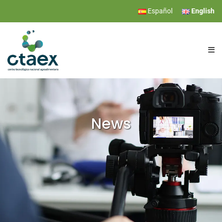
Español
English
CTAEX
RESEARCH
News
SERVICES
EVENTS
NEWS