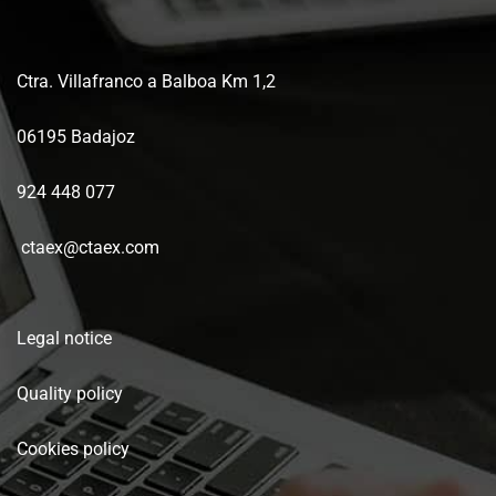
Ctra. Villafranco a Balboa Km 1,2
06195 Badajoz
924 448 077
ctaex@ctaex.com
Legal notice
Quality policy
Cookies policy