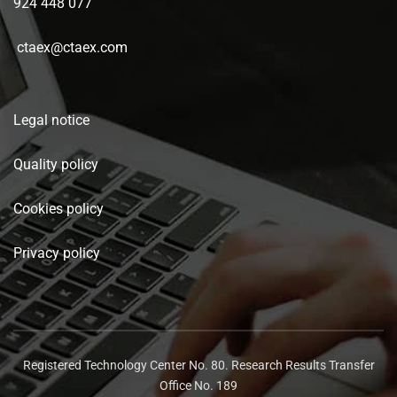
924 448 077
ctaex@ctaex.com
Legal notice
Quality policy
Cookies policy
Privacy policy
Registered Technology Center No. 80. Research Results Transfer
Office No. 189