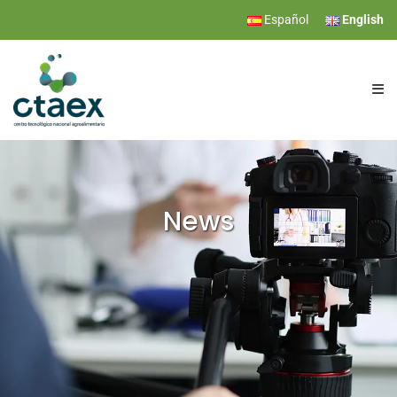
Español
English
CTAEX
RESEARCH
News
SERVICES
EVENTS
NEWS