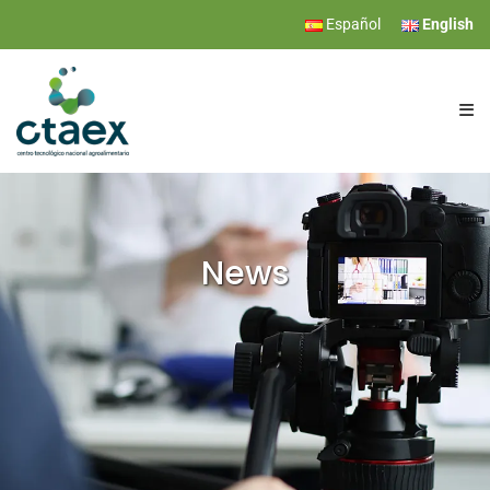
Español
English
CTAEX
RESEARCH
News
SERVICES
EVENTS
NEWS