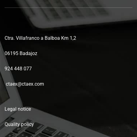
Ctra. Villafranco a Balboa Km 1,2
06195 Badajoz
924 448 077
ctaex@ctaex.com
Legal notice
Quality policy