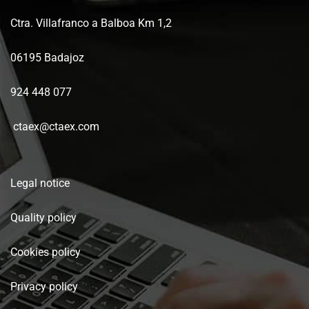
Ctra. Villafranco a Balboa Km 1,2
06195 Badajoz
924 448 077
ctaex@ctaex.com
Legal notice
Quality policy
Cookies policy
Privacy policy