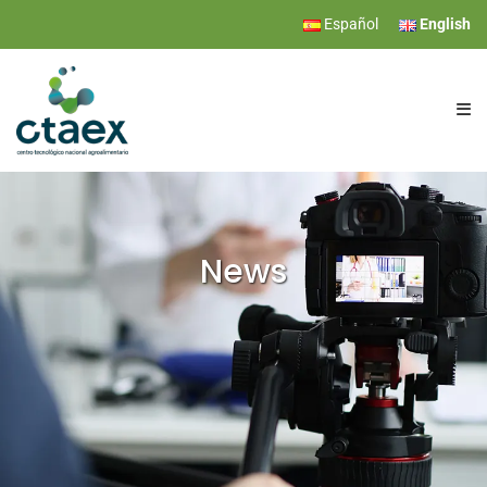
Español
English
CTAEX
RESEARCH
News
SERVICES
EVENTS
NEWS