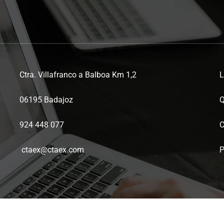
Ctra. Villafranco a Balboa Km 1,2
L
06195 Badajoz
Q
924 448 077
C
ctaex@ctaex.com
P