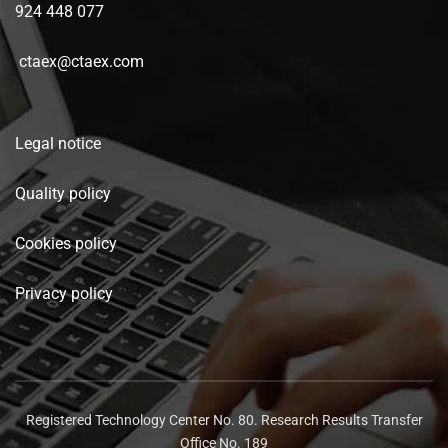
924 448 077
ctaex@ctaex.com
Legal notice
Quality policy
Cookies policy
Privacy policy
Registered Technology Center No. 80. Research Results Transfer
Office No. 189