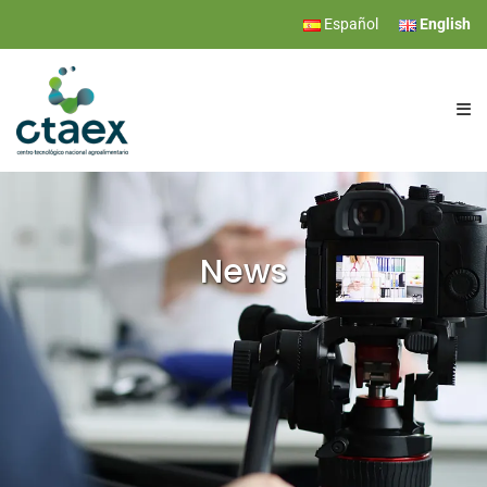
Español
English
CTAEX
RESEARCH
News
SERVICES
EVENTS
NEWS