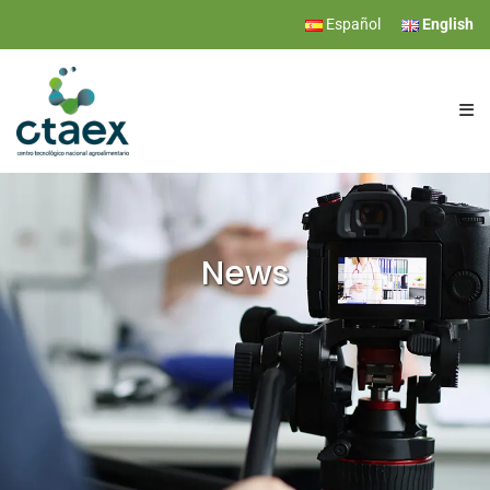
Español
English
CTAEX
RESEARCH
News
SERVICES
EVENTS
NEWS