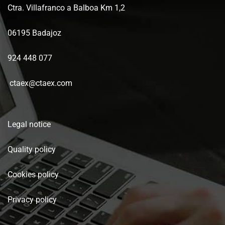
Ctra. Villafranco a Balboa Km 1,2
06195 Badajoz
924 448 077
ctaex@ctaex.com
Legal notice
Quality policy
Cookies policy
Privacy policy