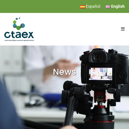
Español
English
CTAEX
RESEARCH
News
SERVICES
EVENTS
NEWS