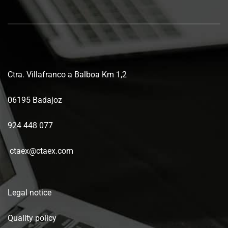
Ctra. Villafranco a Balboa Km 1,2
06195 Badajoz
924 448 077
ctaex@ctaex.com
Legal notice
Quality policy