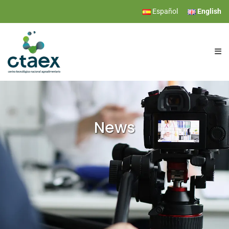
Español
English
CTAEX
RESEARCH
News
SERVICES
EVENTS
NEWS