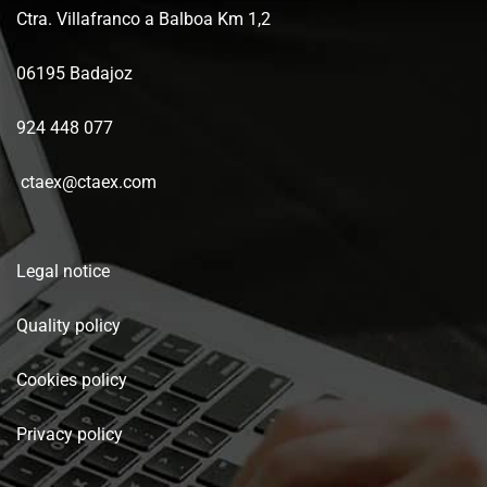
Ctra. Villafranco a Balboa Km 1,2
06195 Badajoz
924 448 077
ctaex@ctaex.com
Legal notice
Quality policy
Cookies policy
Privacy policy