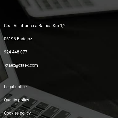
Ctra. Villafranco a Balboa Km 1,2
06195 Badajoz
924 448 077
ctaex@ctaex.com
Legal notice
Quality policy
Cookies policy