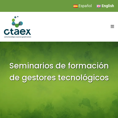
Español
English
CTAEX
RESEARCH
Seminarios de formación
de gestores tecnológicos
SERVICES
EVENTS
NEWS