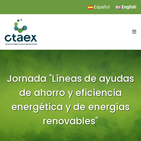
Español
English
CTAEX
RESEARCH
Jornada "Líneas de ayudas
de ahorro y eficiencia
SERVICES
energética y de energías
EVENTS
renovables"
NEWS