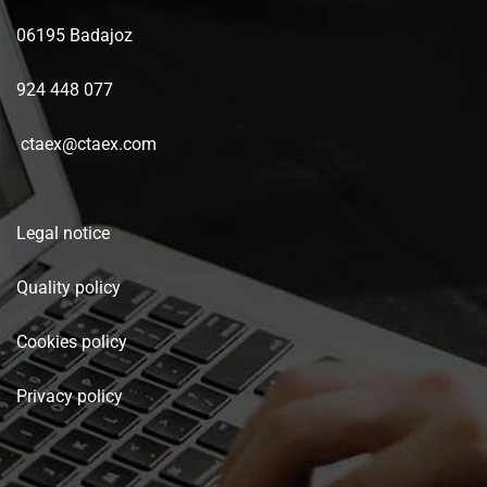
06195 Badajoz
924 448 077
ctaex@ctaex.com
Legal notice
Quality policy
Cookies policy
Privacy policy