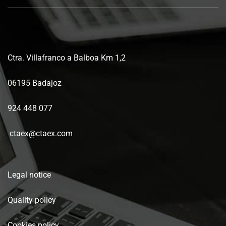
Ctra. Villafranco a Balboa Km 1,2
06195 Badajoz
924 448 077
ctaex@ctaex.com
Legal notice
Quality policy
Cookies policy