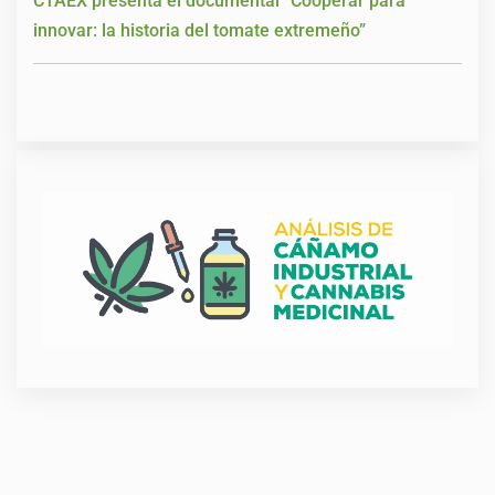
CTAEX presenta el documental “Cooperar para
innovar: la historia del tomate extremeño”