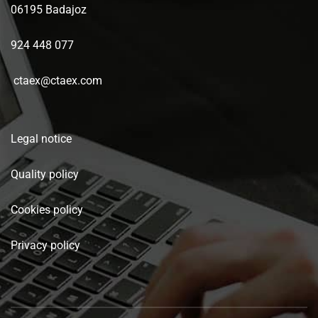
06195 Badajoz
924 448 077
ctaex@ctaex.com
Legal notice
Quality policy
Cookies policy
Privacy policy