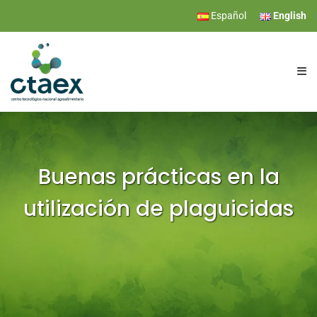
Español
English
CTAEX
RESEARCH
Buenas prácticas en la
utilización de plaguicidas
SERVICES
EVENTS
NEWS