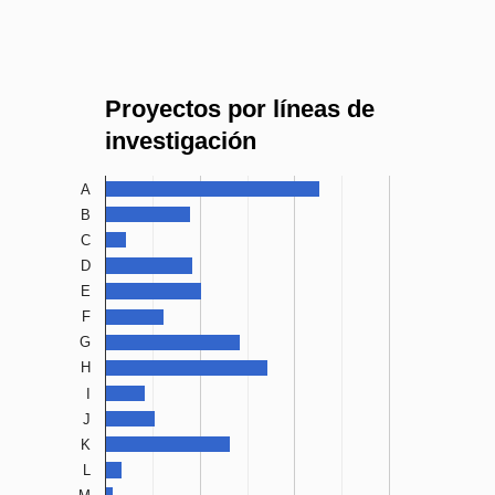
Proyectos por líneas de
investigación
A
B
C
D
E
F
G
H
I
J
K
L