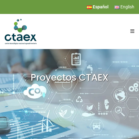
Español
English
CTAEX
INVESTIGACIÓN
Proyectos CTAEX
SERVICIOS
EVENTOS
COMUNICACIÓN