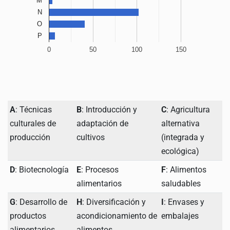
M
N
O
P
0
50
100
150
A
: Técnicas
B
: Introducción y
C
: Agricultura
culturales de
adaptación de
alternativa
producción
cultivos
(integrada y
ecológica)
D
: Biotecnología
E
: Procesos
F
: Alimentos
alimentarios
saludables
G
: Desarrollo de
H
: Diversificación y
I
: Envases y
productos
acondicionamiento de
embalajes
alimentarios
alimentos