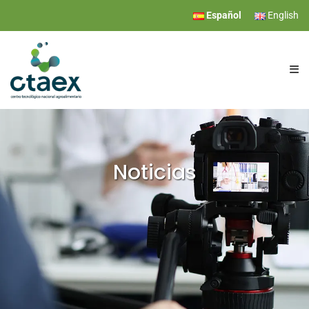
Español
English
CTAEX
INVESTIGACIÓN
Noticias
SERVICIOS
EVENTOS
COMUNICACIÓN