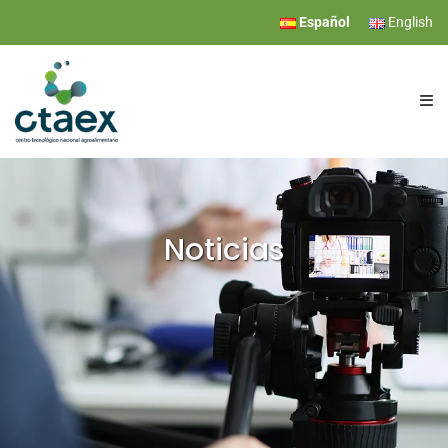
Español
English
CTAEX
INVESTIGACIÓN
Noticias
SERVICIOS
EVENTOS
COMUNICACIÓN