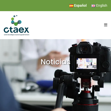
Español
English
CTAEX
INVESTIGACIÓN
Noticias
SERVICIOS
EVENTOS
COMUNICACIÓN