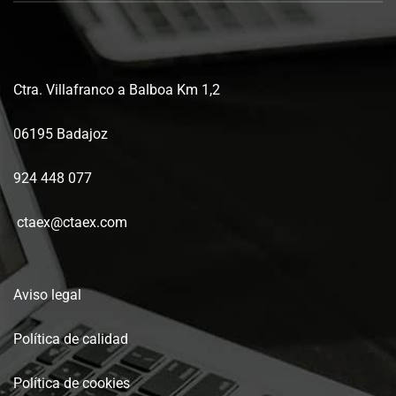
Ctra. Villafranco a Balboa Km 1,2
06195 Badajoz
924 448 077
ctaex@ctaex.com
Aviso legal
Política de calidad
Política de cookies