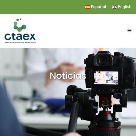
Español
English
CTAEX
INVESTIGACIÓN
Noticias
SERVICIOS
EVENTOS
COMUNICACIÓN