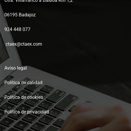
Ctra. Villafranco a Balboa Km 1,2
06195 Badajoz
924 448 077
ctaex@ctaex.com
Aviso legal
Política de calidad
Política de cookies
Política de privacidad