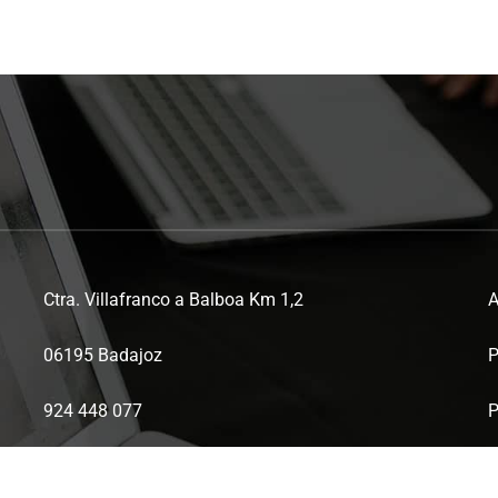
Ctra. Villafranco a Balboa Km 1,2
A
06195 Badajoz
P
924 448 077
P
ctaex@ctaex.com
P