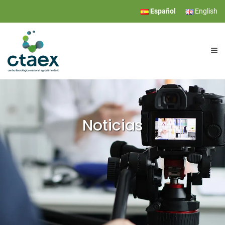
Español
English
CTAEX
INVESTIGACIÓN
Noticias
SERVICIOS
EVENTOS
COMUNICACIÓN