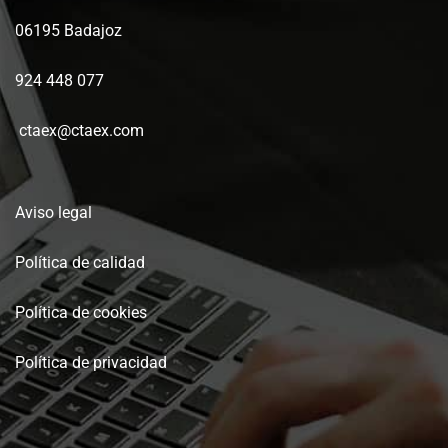
06195 Badajoz
924 448 077
ctaex@ctaex.com
Aviso legal
Política de calidad
Política de cookies
Política de privacidad