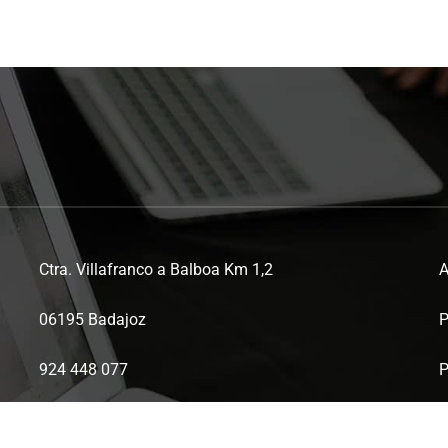
Ctra. Villafranco a Balboa Km 1,2
A
06195 Badajoz
P
924 448 077
P
ctaex@ctaex.com
P