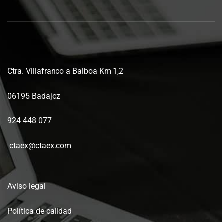
Ctra. Villafranco a Balboa Km 1,2
06195 Badajoz
924 448 077
ctaex@ctaex.com
Aviso legal
Política de calidad