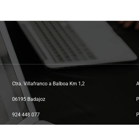
Ctra. Villafranco a Balboa Km 1,2
A
06195 Badajoz
P
924 448 077
P
ctaex@ctaex.com
P