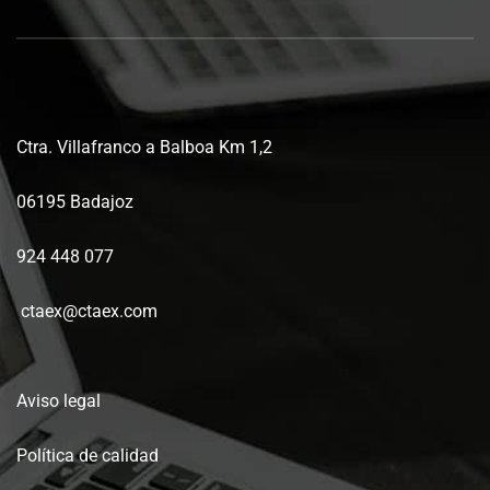
Ctra. Villafranco a Balboa Km 1,2
06195 Badajoz
924 448 077
ctaex@ctaex.com
Aviso legal
Política de calidad