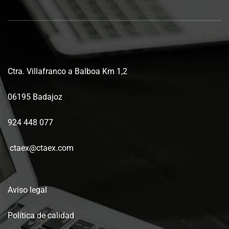
Ctra. Villafranco a Balboa Km 1,2
06195 Badajoz
924 448 077
ctaex@ctaex.com
Aviso legal
Política de calidad