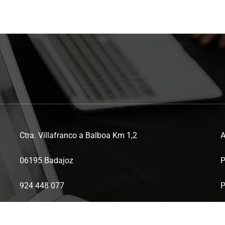
Ctra. Villafranco a Balboa Km 1,2
A
06195 Badajoz
P
924 448 077
P
ctaex@ctaex.com
P