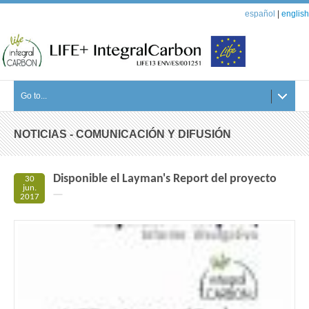
español
|
english
Go to...
NOTICIAS - COMUNICACIÓN Y DIFUSIÓN
Disponible el Layman's Report del proyecto
30
jun.
2017
Un
informe
breve
que
explica
los