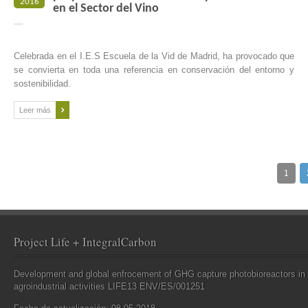
2016
en el Sector del Vino
Celebrada en el I.E.S Escuela de la Vid de Madrid, ha provocado que
se convierta en toda una referencia en conservación del entorno y
sostenibilidad.
Leer más
1
Project Life + IntegralCarbon
Development and global enfrocement of GHG capture photobioreactors in
agroindustrial activities LIFE13 ENV/ES/001251