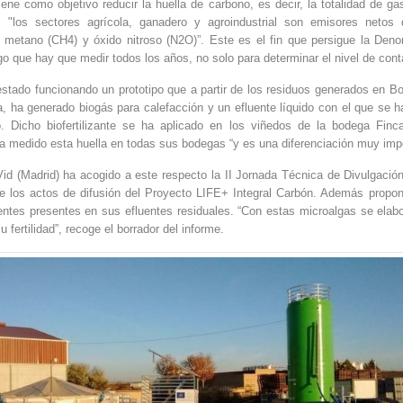
ene como objetivo reducir la huella de carbono, es decir, la totalidad de ga
: "los sectores agrícola, ganadero y agroindustrial son emisores netos
, metano (CH4) y óxido nitroso (N2O)”. Este es el fin que persigue la Den
go que hay que medir todos los años, no solo para determinar el nivel de cont
estado funcionando un prototipo que a partir de los residuos generados en 
a, ha generado biogás para calefacción y un efluente líquido con el que se 
lo. Dicho biofertilizante se ha aplicado en los viñedos de la bodega Fi
 medido esta huella en todas sus bodegas “y es una diferenciación muy impor
id (Madrid) ha acogido a este respecto la II Jornada Técnica de Divulgación
de los actos de difusión del Proyecto LIFE+ Integral Carbón. Además propo
entes presentes en sus efluentes residuales. “Con estas microalgas se elab
ertilidad”, recoge el borrador del informe.