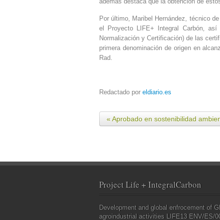
además destaca que la obtención de estos
Por último, Maribel Hernández, técnico de
el Proyecto LIFE+ Integral Carbón, así
Normalización y Certificación) de las cert
primera denominación de origen en alcanza
Rad.
Redactado por
eldiario.es
« Aprobado en sostenibilidad ambien
Project Life + IntegralCarbon
Development and global enfrocement of GH
agroindustrial activities LIFE13 ENV/ES/