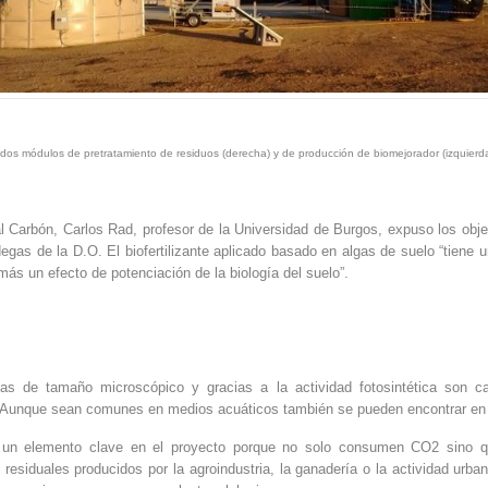
s dos módulos de pretratamiento de residuos (derecha)
y de producción
de biomejorador (izquier
l Carbón, Carlos Rad, profesor de la Universidad de Burgos, expuso los objet
gas de la D.O. El biofertilizante aplicado basado en algas de suelo “tiene un
emás un efecto de potenciación de la biología del suelo”.
s de tamaño microscópico y gracias a la actividad fotosintética son cap
 Aunque sean comunes en medios acuáticos también se pueden encontrar en el
 un elemento clave en el proyecto porque no solo consumen CO2 sino q
esiduales producidos por la agroindustria, la ganadería o la actividad urb