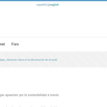
español
|
english
anet
Foro
gas, elemento clave en la disminución de la huell...
s apuestan por la sostenibilidad a través