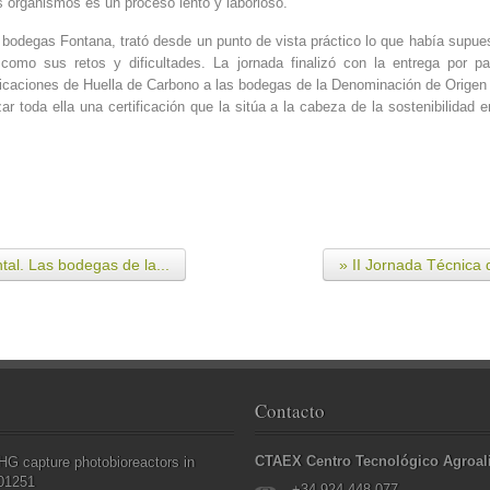
 organismos es un proceso lento y laborioso.
 bodegas Fontana, trató desde un punto de vista práctico lo que había supu
 como sus retos y dificultades. La jornada finalizó con la entrega por
ificaciones de Huella de Carbono a las bodegas de la Denominación de Origen 
r toda ella una certificación que la sitúa a la cabeza de la sostenibilidad e
tal. Las bodegas de la...
» II Jornada Técnica d
Contacto
CTAEX Centro Tecnológico Agroal
G capture photobioreactors in
001251
+34 924 448 077