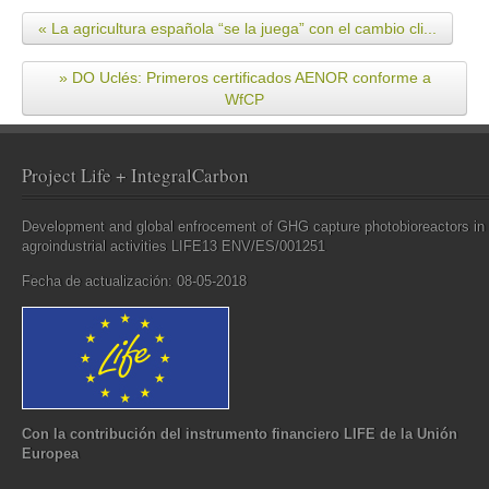
« La agricultura española “se la juega” con el cambio cli...
» DO Uclés: Primeros certificados AENOR conforme a
WfCP
Project Life + IntegralCarbon
Development and global enfrocement of GHG capture photobioreactors in
agroindustrial activities LIFE13 ENV/ES/001251
Fecha de actualización: 08-05-2018
Con la contribución del instrumento financiero LIFE de la Unión
Europea