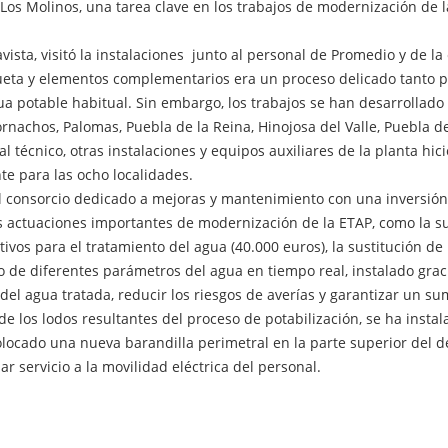
os Molinos, una tarea clave en los trabajos de modernización de la
ista, visitó la instalaciones junto al personal de Promedio y de l
queta y elementos complementarios era un proceso delicado tanto
 potable habitual. Sin embargo, los trabajos se han desarrollado 
rnachos, Palomas, Puebla de la Reina, Hinojosa del Valle, Puebla del
al técnico, otras instalaciones y equipos auxiliares de la planta h
te para las ocho localidades.
l consorcio dedicado a mejoras y mantenimiento con una inversión 
 actuaciones importantes de modernización de la ETAP, como la sust
ivos para el tratamiento del agua (40.000 euros), la sustitución de
 de diferentes parámetros del agua en tiempo real, instalado graci
del agua tratada, reducir los riesgos de averías y garantizar un su
 de los lodos resultantes del proceso de potabilización, se ha inst
locado una nueva barandilla perimetral en la parte superior del de
r servicio a la movilidad eléctrica del personal.