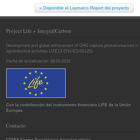
» Disponible el Layman's Report del proyecto
Project Life + IntegralCarbon
Development and global enfrocement of GHG capture photobioreactors in
agroindustrial activities LIFE13 ENV/ES/001251
Fecha de actualización: 08-05-2018
Con la contribución del instrumento financiero LIFE de la Unión
Europea
Contacto
CTAEX Centro Tecnológico Agroalimentario