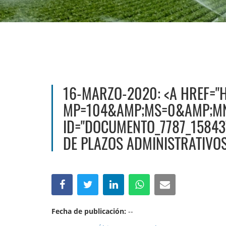
16-MARZO-2020: <A HREF="
MP=104&AMP;MS=0&AMP;MN
ID="DOCUMENTO_7787_15843
DE PLAZOS ADMINISTRATIVOS
Fecha de publicación:
--