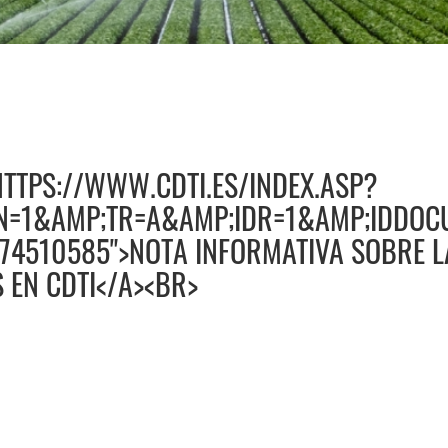
HTTPS://WWW.CDTI.ES/INDEX.ASP?
=1&AMP;TR=A&AMP;IDR=1&AMP;IDDOCU
74510585">NOTA INFORMATIVA SOBRE 
 EN CDTI</A><BR>