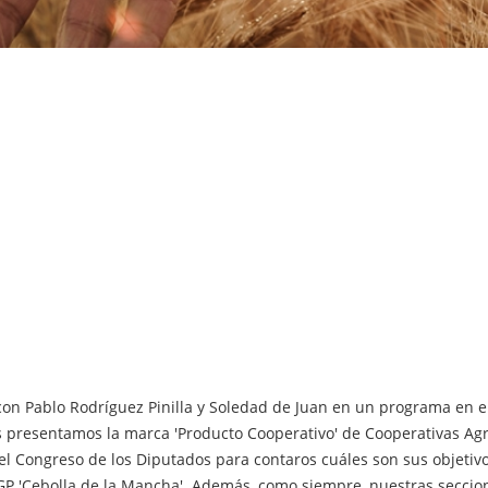
con Pablo Rodríguez Pinilla y Soledad de Juan en un programa en
 os presentamos la marca 'Producto Cooperativo' de Cooperativas Ag
l Congreso de los Diputados para contaros cuáles son sus objetivo
GP 'Cebolla de la Mancha'. Además, como siempre, nuestras seccion